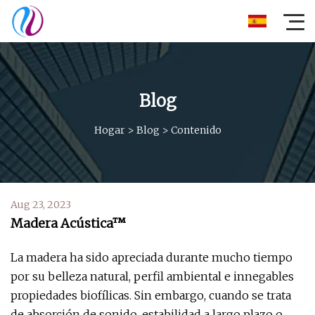
Blog
Hogar
>
Blog
>
Contenido
Aug 23, 2023
Madera Acústica™
La madera ha sido apreciada durante mucho tiempo
por su belleza natural, perfil ambiental e innegables
propiedades biofílicas. Sin embargo, cuando se trata
de absorción de sonido, estabilidad a largo plazo o