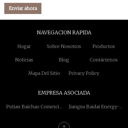
Enviar ahora
NAVEGACION RAPIDA
Hogar
Sobre Nosotros
Productos
Noticias
Blog
Contáctenos
Mapa Del Sitio
Privacy Policy
EMPRESA ASOCIADA
Putian Baichao Comercio
Jiangsu Baidai Energy-
CO ., Ltd .
Ahorro de materiales de
construcción Co., Ltd.