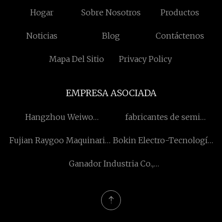
Hogar
Sobre Nosotros
Productos
Noticias
Blog
Contáctenos
Mapa Del Sitio
Privacy Policy
EMPRESA ASOCIADA
Hangzhou Weiwo
fabricantes de semi
Tecnología Co., Ltd.
cisternas
Fujian Raygoo Maquinaria
Bokin Electro-Tecnología
Co., Limitado.
hidráulica (Foshan) Co.,
Ganador Industria Co.,
Ltd.
Limitado.