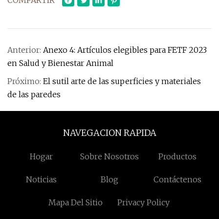
COMPARTIR
Anterior:
Anexo 4: Artículos elegibles para FETF 2023
en Salud y Bienestar Animal
Próximo:
El sutil arte de las superficies y materiales
de las paredes
NAVEGACION RAPIDA
Hogar
Sobre Nosotros
Productos
Noticias
Blog
Contáctenos
Mapa Del Sitio
Privacy Policy